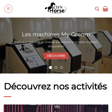
Passer
au
contenu
Les machines My Groom
Première machine au monde à entretenir tout votre matériel
d’équitation
DÉCOUVRIR
Découvrez nos activités