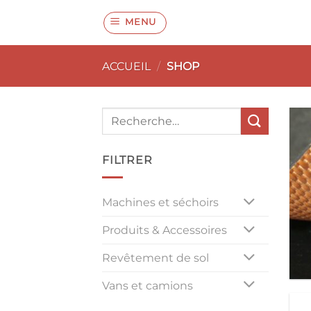
Passer
MENU
au
contenu
ACCUEIL
/
SHOP
Recherche
pour :
FILTRER
Machines et séchoirs
Produits & Accessoires
Revêtement de sol
Vans et camions