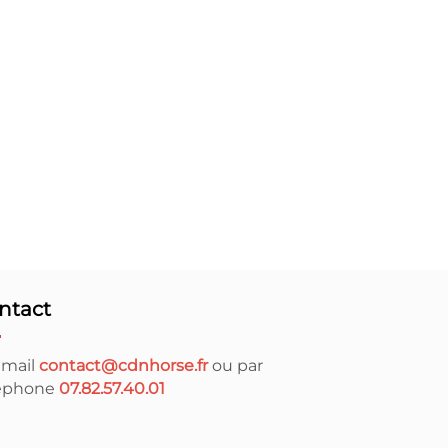
ntact
 mail
contact@cdnhorse.fr
ou par
léphone
07.82.57.40.01