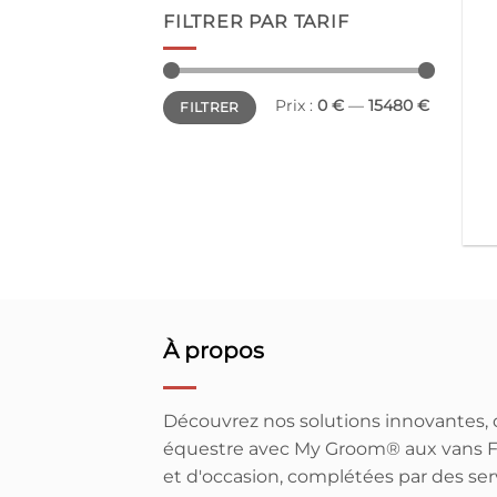
FILTRER PAR TARIF
Prix
Prix
Prix :
0 €
—
15480 €
FILTRER
min
max
À propos
Découvrez nos solutions innovantes, d
équestre avec My Groom® aux vans F
et d'occasion, complétées par des ser