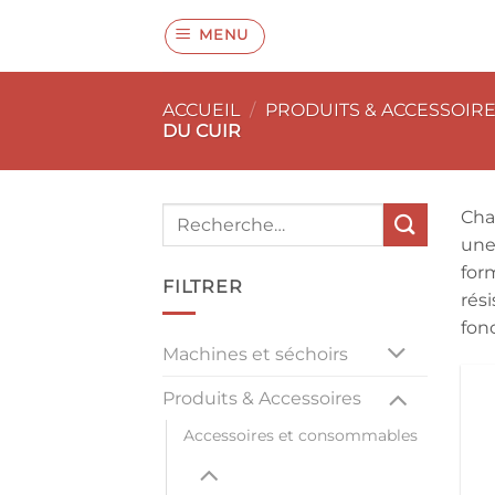
Passer
MENU
au
contenu
ACCUEIL
/
PRODUITS & ACCESSOIR
DU CUIR
Recherche
Chaq
pour :
une
for
FILTRER
rés
fonc
Machines et séchoirs
Produits & Accessoires
Accessoires et consommables