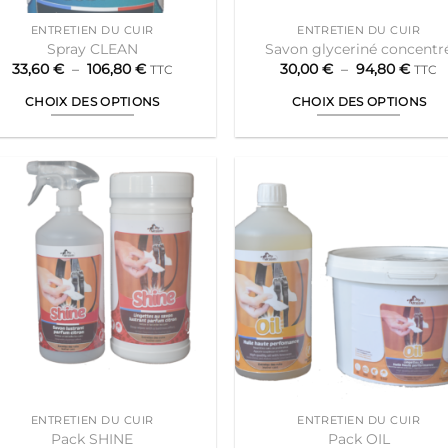
page
page
ENTRETIEN DU CUIR
ENTRETIEN DU CUIR
du
du
Spray CLEAN
Savon glyceriné concentr
produit
produit
Plage
Plag
33,60
€
–
106,80
€
30,00
€
–
94,80
€
TTC
TTC
de
de
prix :
prix :
CHOIX DES OPTIONS
CHOIX DES OPTIONS
33,60 €
30,00
à
à
Ce
Ce
106,80 €
94,8
produit
produit
a
a
plusieurs
plusieurs
variations.
variations.
Les
Les
options
options
peuvent
peuvent
être
être
choisies
choisies
sur
sur
la
la
page
page
ENTRETIEN DU CUIR
ENTRETIEN DU CUIR
du
du
Pack SHINE
Pack OIL