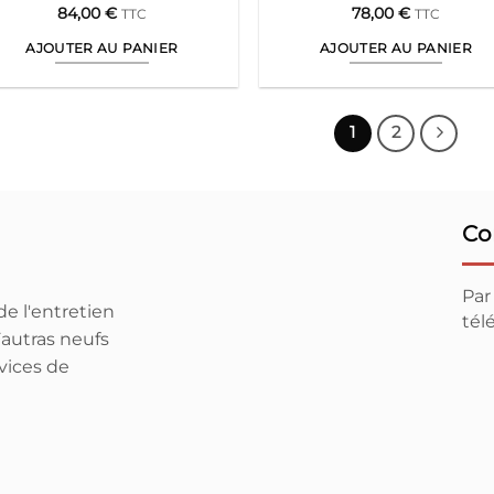
produit
produit
84,00
€
78,00
€
TTC
TTC
AJOUTER AU PANIER
AJOUTER AU PANIER
1
2
Co
Par
e l'entretien
té
autras neufs
vices de