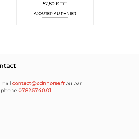
52,80
€
TTC
AJOUTER AU PANIER
ntact
 mail
contact@cdnhorse.fr
ou par
léphone
07.82.57.40.01