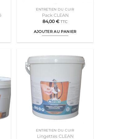
page
ENTRETIEN DU CUIR
du
é
Pack CLEAN
produit
e
84,00
€
TTC
AJOUTER AU PANIER
 €
0 €
ENTRETIEN DU CUIR
Lingettes CLEAN