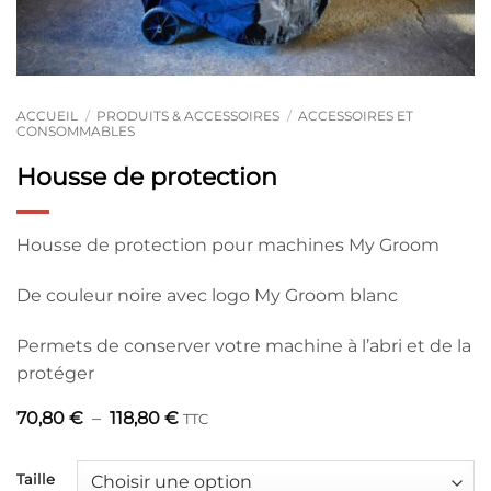
ACCUEIL
/
PRODUITS & ACCESSOIRES
/
ACCESSOIRES ET
CONSOMMABLES
Housse de protection
Housse de protection pour machines My Groom
De couleur noire avec logo My Groom blanc
Permets de conserver votre machine à l’abri et de la
protéger
Plage
70,80
€
–
118,80
€
TTC
de
prix :
70,80 €
Taille
à