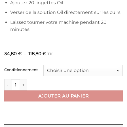
Ajoutez 20 lingettes Oil
Verser de la solution Oil directement sur les cuirs
Laissez tourner votre machine pendant 20
minutes
Plage
34,80
€
–
118,80
€
TTC
de
prix :
34,80 €
Conditionnement
à
118,80 €
quantité de Huile OIL
AJOUTER AU PANIER